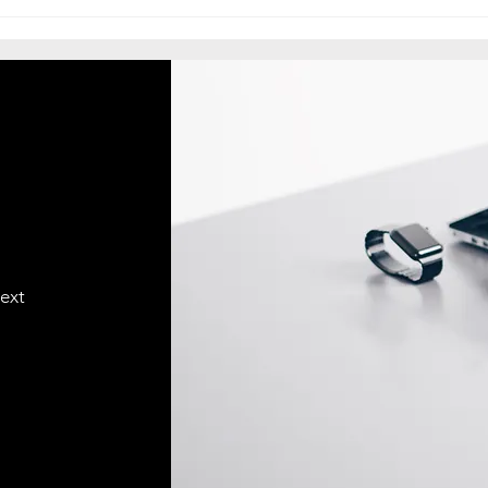
《使命召唤21：黑色行动6》
震撼回归，全球政治风暴一触
即发！海湾战争与冷战背景下
的虚拟战场，引领游戏行业新
变革
text