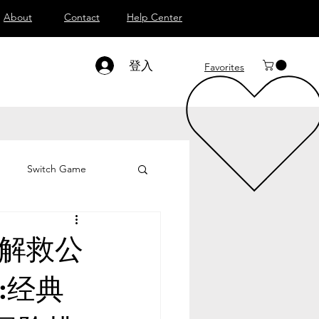
About
Contact
Help Center
登入
Favorites
Switch Game
场解救公
:经典