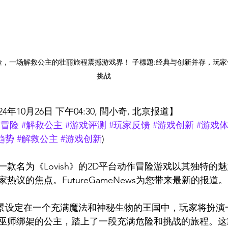
动作冒险，一场解救公主的壮丽旅程震撼游戏界！ 子標題:经典与创新并存，玩
挑战
年10月26日 下午04:30, 閆小奇, 北京报道】
作冒险
#解救公主
#游戏评测
#玩家反馈
#游戏创新
#游戏
趋势
#解救公主
#游戏创新
)
，一款名为《Lovish》的2D平台动作冒险游戏以其独特的
热议的焦点。FutureGameNews为您带来最新的报道。
故事背景设定在一个充满魔法和神秘生物的王国中，玩家将扮
巫师绑架的公主，踏上了一段充满危险和挑战的旅程。这