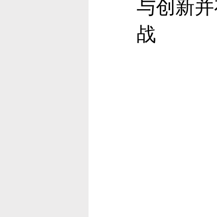
与创新并
战