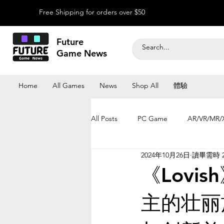
Free Shipping for orders over $50
Future
Game News
Home
All Games
News
Shop All
體驗
All Posts
PC Game
AR/VR/MR/
2024年10月26日
讀畢需時 
《Lov
主的壮丽