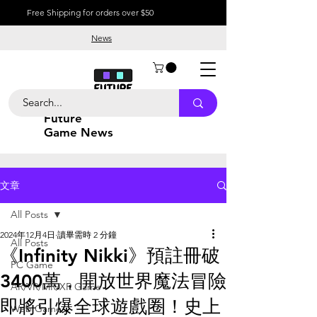
Free Shipping for orders over $50
News
Future
Game News
文章
All Posts
2024年12月4日
讀畢需時 2 分鐘
All Posts
《Infinity Nikki》預註冊破
PC Game
3400萬，開放世界魔法冒險
AR/VR/MR/XR Game
即將引爆全球遊戲圈！史上
Web Game