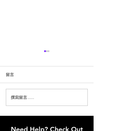
留言
撰寫留言......
《咒術迴戰 幻影夜行》新
轟動江湖！《逆
章炸裂！虛式茈五條悟驚
球公測秒登榜首
現，夜行界線全面挑戰！
派引燃武俠狂潮!
神秘新角色登場，遊戲界
家熱血擁躉，開
即將掀起驚濤駭浪！
寶，這片江湖要
Need Help? Check Out