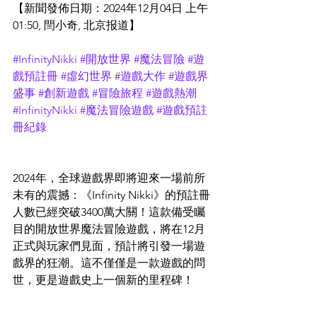
【新聞發佈日期：2024年12月04日 上午
01:50, 閆小奇, 北京报道】
#InfinityNikki
#開放世界
#魔法冒險
#遊
戲預註冊
#虛幻世界
#遊戲大作
#遊戲界
盛事
#創新遊戲
#冒險旅程
#遊戲熱潮
#InfinityNikki
#魔法冒險遊戲
#遊戲預註
冊紀錄
2024年，全球遊戲界即將迎來一場前所
未有的震撼：《Infinity Nikki》的預註冊
人數已經突破3400萬大關！這款備受矚
目的開放世界魔法冒險遊戲，將在12月
正式與玩家們見面，預計將引發一場遊
戲界的狂潮。這不僅僅是一款遊戲的問
世，更是遊戲史上一個新的里程碑！