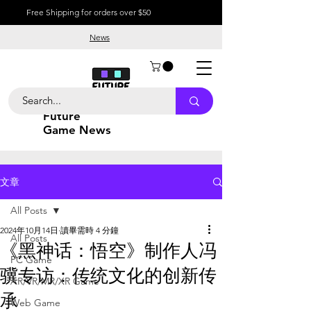
Free Shipping for orders over $50
News
Future
Game News
文章
All Posts
2024年10月14日
讀畢需時 4 分鐘
All Posts
《黑神话：悟空》制作人冯
PC Game
骥专访：传统文化的创新传
AR/VR/MR/XR Game
承
Web Game