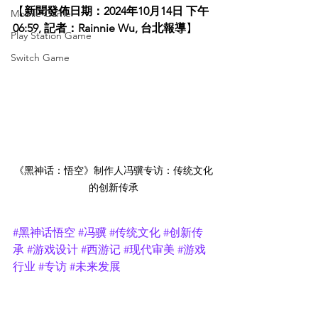
【
新聞發佈日期：2024年10月14日 下午
Mobile Game
06:59, 記者：Rainnie Wu, 台北報導
】
Play Station Game
Switch Game
《黑神话：悟空》制作人冯骥专访：传统文化
的创新传承
#黑神话悟空
#冯骥
#传统文化
#创新传
承
#游戏设计
#西游记
#现代审美
#游戏
行业
#专访
#未来发展