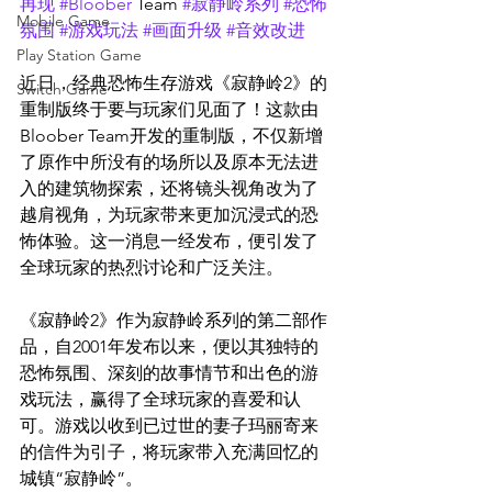
再现
#Bloober
 Team 
#寂静岭系列
#恐怖
Mobile Game
氛围
#游戏玩法
#画面升级
#音效改进
Play Station Game
近日，经典恐怖生存游戏《寂静岭2》的
Switch Game
重制版终于要与玩家们见面了！这款由
Bloober Team开发的重制版，不仅新增
了原作中所没有的场所以及原本无法进
入的建筑物探索，还将镜头视角改为了
越肩视角，为玩家带来更加沉浸式的恐
怖体验。这一消息一经发布，便引发了
全球玩家的热烈讨论和广泛关注。
《寂静岭2》作为寂静岭系列的第二部作
品，自2001年发布以来，便以其独特的
恐怖氛围、深刻的故事情节和出色的游
戏玩法，赢得了全球玩家的喜爱和认
可。游戏以收到已过世的妻子玛丽寄来
的信件为引子，将玩家带入充满回忆的
城镇“寂静岭”。