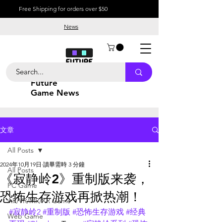
Free Shipping for orders over $50
News
Future
Game News
文章
All Posts
2024年10月19日
讀畢需時 3 分鐘
All Posts
《寂静岭2》重制版来袭，
PC Game
恐怖生存游戏再掀热潮！
AR/VR/MR/XR Game
#寂静岭2
#重制版
#恐怖生存游戏
#经典
Web Game