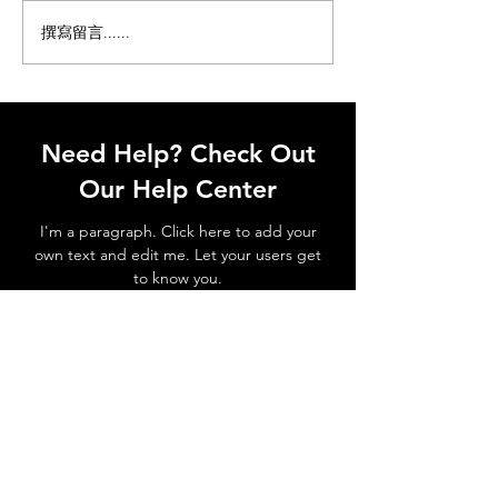
绝对优势稳居榜首，成为玩家
撰寫留言......
《黑神话：悟空
们心目中的九周年最佳皮肤。
IGN榜单，玩家
这一结果不仅让众多“猴迷”欢
公正对待！
呼雀跃，也引发了广大玩家的
热烈讨论和广泛关注。
Need Help? Check Out
Our Help Center
I'm a paragraph. Click here to add your
own text and edit me. Let your users get
to know you.
Go to Help Center