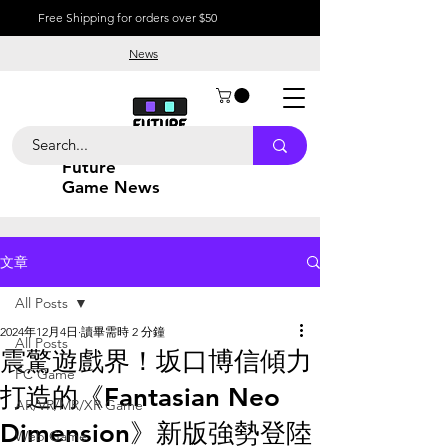
Free Shipping for orders over $50
News
Future
Game News
文章
All Posts
2024年12月4日
讀畢需時 2 分鐘
All Posts
震驚遊戲界！坂口博信傾力
PC Game
打造的《Fantasian Neo
AR/VR/MR/XR Game
Dimension》新版強勢登陸
Web Game