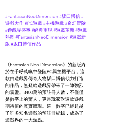
#FantasianNeoDimension
#坂口博信
#
遊戲大作
#PC遊戲
#主機遊戲
#奇幻冒險
#遊戲界盛事
#經典重現
#遊戲革新
#遊戲
熱潮
#FantasianNeoDimension
#遊戲新
版
#坂口博信作品
《Fantasian Neo Dimension》的新版終
於在千呼萬喚中登陸PC與主機平台，這
款由遊戲界傳奇人物坂口博信傾力打造
的作品，無疑給遊戲界帶來了一陣強烈
的震盪。3400萬的預註冊人數，不僅僅
是數字上的驚人，更是玩家對這款遊戲
期待值的真實體現。這一數字已經超越
了許多知名遊戲的預註冊紀錄，成為了
遊戲界的一大熱點。