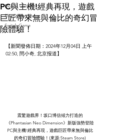
PC與主機!經典再現，遊戲
Mobile Game
Play Station Game
巨匠帶來無與倫比的奇幻冒
Switch Game
險體驗！
【新聞發佈日期：2024年12月04日 上午
02:50, 閆小奇, 北京报道】
震驚遊戲界！坂口博信傾力打造的
《Phantasian Neo Dimension》新版強勢登陸
PC與主機!經典再現，遊戲巨匠帶來無與倫比
的奇幻冒險體驗！(來源:Steam Store)