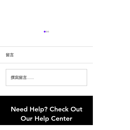
留言
撰寫留言......
《暗黑破壞神 IV》亡駭慶
《咒術迴戰 幻
典驚悚登場，恐怖與歡樂
章炸裂！虛式茈
共舞的詭異之夜！史上最
現，夜行界線全
驚悚的遊戲慶典，玩家準
神秘新角色登場
備好迎接黑暗的降臨了
即將掀起驚濤駭
Need Help? Check Out
嗎？
Our Help Center
I'm a paragraph. Click here to add your